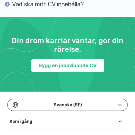
Vad ska mitt CV innehålla?
Din dröm karriär väntar, gör din
rörelse.
Bygg en jobbvinande CV
Svenska (SE)
Kom igång