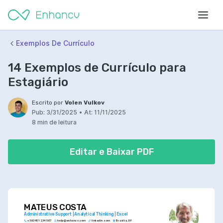
Exemplos De Currículo
14 Exemplos de Currículo para
Estagiário
Escrito por
Volen Vulkov
Pub:
3/31/2025
•
At:
11/11/2025
8 min de leitura
Editar e Baixar PDF
MATEUS COSTA
Administrative Support | Analytical Thinking | Excel
+393 401 234 567
help@enhancv.com
linkedin.com
Brasília, DF