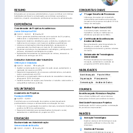
RESUMO
CONQUISTAS CHAVE
Entusiasta por processos administrativos, busco contribuir com minhas 
1º Lugar Desafio de Processos
habilidades em Excel e comunicação para otimizar operações e 
Liderança de equipe em competição 
relatórios, visando crescimento profissional na área de administração.
universitária que resultou em proposta 
inovadora de processo reduzindo 30% do 
tempo de execução.
EXPERIÊNCIA
Melhor Projeto Social 2023
Coordenador de Projetos Acadêmicos
Coordenei projeto vencedor em 
Junior Enterprise FGV
hackathon social por melhorias na 
01/2023 - 12/2023
Brasília, DF
eficiência operacional de ONGs.
•
Criei e gerenciei planilhas mensais para controle de 20 projetos, 
melhorando o cumprimento de prazos em 25%.
Certificado de Excelência em 
•
Desenvolvi relatórios detalhados para a diretoria, resultando em 
Análise de Dados
melhorias de processos com base em análises quantitativas.
Reconhecimento pela Universidade de 
•
Liderava comunicações interdepartamentais, assegurando a 
Brasília por projeto de análise 
compreensão das diretrizes por mais de 30 colaboradores.
estratégica envolvendo grandes volumes 
•
Organizei workshops de planejamento estratégico, participando 50 
de dados.
pessoas, otimizando estratégias de projeto.
•
Implementei ferramentas de automação de rotinas, elevando a 
Embaixador de Tecnologia na 
eficiência de entregas em 30%.
Universidade
Consultor Administrador Voluntário
Promovi iniciativas de tecnologia e 
inovação, aumentando a adesão ao 
ONG Ação e Cidadania
programa em 50% entre alunos.
01/2023 - 06/2023
Brasília, DF
•
Auxiliei na elaboração de um plano de ação anual, aumentando a 
HABILIDADES
captação de recursos em 40%.
•
Desenvolvi mapeamento de processos administrativos, reduzindo 
custos operacionais em 20%.
Excel Avançado
Pacote Office
•
Aprimorei a comunicação interna através de newsletters mensais, 
alcançando 100% da equipe.
Organização
Planejamento
•
Facilitei reuniões de equipe para fomentar o trabalho colaborativo e 
Comunicação
Análise de Dados
compartilhar melhores práticas.
VOLUNTARIADO
COURSES
Assistente de Projetos
Excel Avançado: Fórmulas e Funções
Fundação ABRINQ
Curso oficial da Microsoft sobre técnicas 
avançadas de Excel para análise de dados.
02/2023 - 12/2023
Contribuí para a coordenação de projetos sociais impactando 
Gestão de Processos e Projetos
positivamente crianças e adolescentes em situação de risco.
Certificação da FGV sobre gestão e otimização 
•
Colaborei na organização de eventos mensais, recebendo feedback 
de processos empresariais.
positivo de 95% dos participantes.
•
Desenvolvi materiais para apresentações de impacto social, 
aumentando a visibilidade do projeto em 20%.
PAIXÕES
Inovação Tecnológica
EDUCAÇÃO
Explorar avanços em tecnologia e suas 
Bacharelado em Administração
aplicações práticas no dia a dia das 
empresas.
Universidade de Brasília
01/2021 - 01/2025
Brasília, DF
Gestão de Pessoas
Interesse em dinâmicas de grupo e 