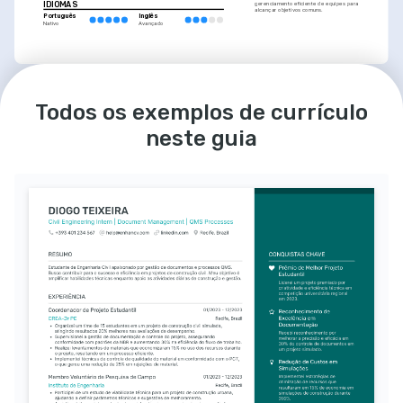
IDIOMAS
gerenciamento eficiente de equipes para 
alcançar objetivos comuns.
Português
Inglês
Nativo
Avançado
PAIXÕES
Todos os exemplos de currículo
Esportes ao Ar Livre
Participação em atividades que 
incentivam o bem-estar físico e a 
superação de desafios.
neste guia