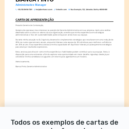
Administrative Manager
+55 (19) 93456-7281
help@enhancv.com
linkedin.com
Rua Exemplo, 123, Salvador, Bahia, 40000-000
CARTA DE APRESENTAÇÃO
Prezado Gerente de Contratação,
Gostaria de expressar meu interesse na posição de Gerente Administrativo em sua empresa. Após uma análise 
detalhada sobre a cultura e valores da sua organização, acredito que minha experiência em estratégias 
administrativas e foco em sustentabilidade pode enriquecer ainda mais sua equipe.
Durante minha atuação na SLC Agrícola, desenvolvi e implementei estratégias que resultaram em uma redução de 
20% nos custos operacionais anuais, enquanto liderava uma equipe de 30 indivíduos para melhorar a eficiência 
em 25% ao ano. Essa experiência destaca minha capacidade em equilibrar liderança e planejamento estratégico 
para alcançar resultados expressivos.
Estou ansiosa para discutir como minha experiência e habilidades podem contribuir para sua equipe. Estou à 
disposição para uma entrevista a fim de explorar esta oportunidade em maior detalhe. Agradeço desde já por 
considerar minha candidatura e aguardo um retorno para agendarmos um horário.
Atenciosamente,
Bianca Pinto, Gerente Administrativo
Todos os exemplos de cartas de