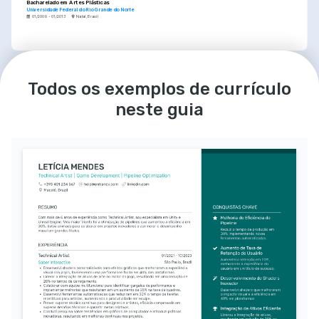
Bacharelado em Artes Plásticas
Universidade Federal do Rio Grande do Norte
01/2009 - 01/2013
Natal, Brasil
IDIOMAS
Português
Inglês
Nativo
Avançado
Todos os exemplos de currículo
neste guia