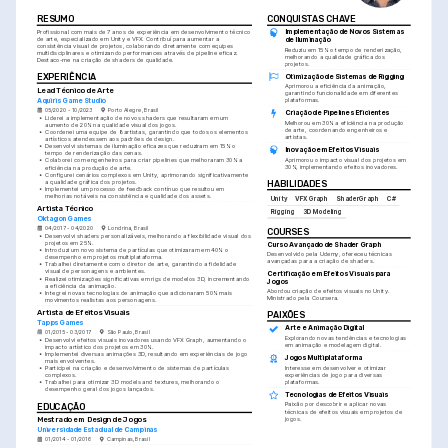
RESUMO
CONQUISTAS CHAVE
Implementação de Novos Sistemas 
Profissional com mais de 7 anos de experiência em desenvolvimento técnico 
de arte, especializado em Unity e VFX. Contribuí para aumentar a 
de Iluminação
consistência visual de projetos, colaborando diretamente com equipes 
Reduziu em 15% o tempo de renderização, 
multidisciplinares e otimizando performances através de pipeline eficaz. 
melhorando a qualidade gráfica dos 
Destaco-me na criação de shaders de qualidade.
projetos.
EXPERIÊNCIA
Otimização de Sistemas de Rigging
Aprimorou a eficiência da animação, 
Lead Técnico de Arte
garantindo funcionalidade em diferentes 
Aquiris Game Studio
plataformas.
05/2020 - 10/2023
Porto Alegre, Brasil
Criação de Pipelines Eficientes
•
Liderei a implementação de novos shaders que resultaram em um 
Melhorou em 30% a eficiência na produção 
aumento de 20% na qualidade visual dos jogos.
de arte, coordenando engenheiros e 
•
Coordenei uma equipe de 8 artistas, garantindo que todos os elementos 
artistas.
artísticos atendessem aos padrões de design.
•
Desenvolvi sistemas de iluminação eficazes que reduziram em 15% o 
Inovação em Efeitos Visuais
tempo de renderização das cenas.
Aprimorou o impacto visual dos projetos em 
•
Colaborei com engenheiros para criar pipelines que melhoraram 30% a 
30%, implementando efeitos inovadores.
eficiência na produção de arte.
•
Configurei cenários complexos em Unity, aprimorando significativamente 
a qualidade gráfica dos projetos.
HABILIDADES
•
Implementei um processo de feedback contínuo que resultou em 
melhorias notáveis na consistência e qualidade dos assets.
Unity
VFX Graph
ShaderGraph
C#
Artista Técnico
Rigging
3D Modeling
Oktagon Games
04/2017 - 04/2020
Londrina, Brasil
COURSES
•
Desenvolvi shaders personalizáveis, melhorando a flexibilidade visual dos 
projetos em 25%.
Curso Avançado de Shader Graph
•
Introduzi um novo sistema de partículas que otimizaram em 40% o 
Desenvolvido pela Udemy, ofereceu técnicas 
desempenho em projetos multiplataforma.
avançadas para a criação de shaders.
•
Trabalhei diretamente com o diretor de arte, garantindo a fidelidade 
visual de personagens e ambientes.
Certificação em Efeitos Visuais para 
•
Realizei otimizações significativas em rigs de modelos 3D, incrementando 
Jogos
a eficiência da animação.
Abordou criação de efeitos visuais no Unity. 
•
Integrei novas tecnologias de animação que adicionaram 50% mais 
Ministrado pela Coursera.
movimentos realistas aos personagens.
Artista de Efeitos Visuais
PAIXÕES
Tapps Games
Arte e Animação Digital
01/2015 - 03/2017
São Paulo, Brasil
Explorando novas tendências e tecnologias 
•
Desenvolvi efeitos visuais inovadores usando VFX Graph, aumentando o 
em animação e modelagem digital.
impacto artístico dos projetos em 30%.
•
Implementei diversas animações 3D, resultando em experiências de jogo 
Jogos Multiplataforma
mais envolventes.
Interesse em desenvolver e otimizar 
•
Participei na criação e desenvolvimento de sistemas de partículas 
experiências de jogo para diversas 
complexos.
plataformas.
•
Trabalhei para otimizar 3D models and textures, melhorando o 
desempenho geral dos jogos lançados.
Tecnologias de Efeitos Visuais
Paixão por descobrir e aplicar novas 
EDUCAÇÃO
técnicas de efeitos visuais em projetos de 
jogos.
Mestrado em Design de Jogos
Universidade Estadual de Campinas
01/2014 - 01/2016
Campinas, Brasil