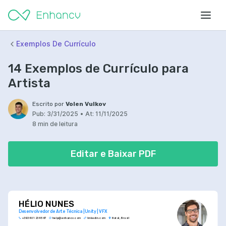
Exemplos De Currículo
14 Exemplos de Currículo para
Artista
Escrito por
Volen Vulkov
Pub:
3/31/2025
•
At:
11/11/2025
8 min de leitura
Editar e Baixar PDF
HÉLIO NUNES
Desenvolvedor de Arte Técnica | Unity | VFX
+393 401 234 567
help@enhancv.com
linkedin.com
Natal, Brasil