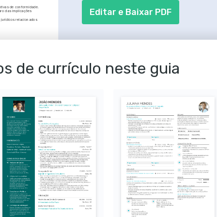
ativas de conformidade.
Editar e Baixar PDF
ro das implicações 
urídicos relacionados 
São Paulo, SP
01/2011 - 01/2015
São Paulo, SP
s de currículo neste guia
01/2016 - 01/2018
a contemporânea, sempre 
ovas normas e 
entos legais, 
andes corporações em 