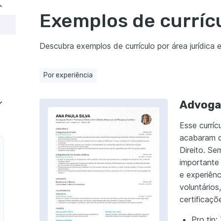
sso a passo
Exemplos de curríc
no seu currículo
utadores esperam ver no seu currículo
Descubra exemplos de currículo por área jurídica e
Por experiência
 pronto em segundos com Enhancv!
Advoga
Esse curríc
acabaram d
Direito. Se
importante
e experiên
voluntários
certificaçõ
Pro tip