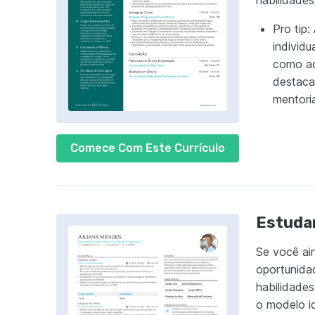
habilidades
Pro tip:
individu
como ad
destacar
mentori
Comece Com Este Currículo
Estudan
Se você ai
oportunida
habilidades
o modelo i