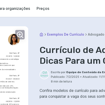
ara organizações
Preços
Exemplos De Currículo
Advogado
Currículo de A
São Paulo, SP
01/2019 - 12/2020
Dicas Para um
retamente a estratégia 
decisórios.
 dos casos em que 
em às necessidades 
Escrito por
Equipe de Conteúdo da E
São Paulo, SP
Publicado:
7/2/2025
•
Atualizado:
11/1
01/2021 - 06/2023
8 min de leitura
fólio de clientes 
 em lides em 25%.
o contestações legais 
Confira modelos de currículo para ad
ovendo colaboração 
para conquistar a vaga dos seus sonh
São Paulo, SP
06/2016 - 12/2018
 custos de 20% para os 