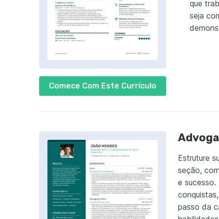
que tra
seja co
demonst
Comece Com Este Currículo
Advoga
Estruture s
seção, com
e sucesso.
conquistas
passo da c