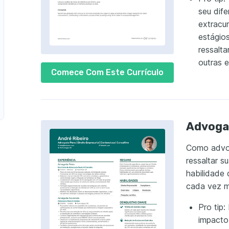
seu dife
extracur
estágios
ressalta
outras e
Comece Com Este Currículo
Advoga
Como advog
ressaltar s
habilidade
cada vez m
Pro tip
impacto