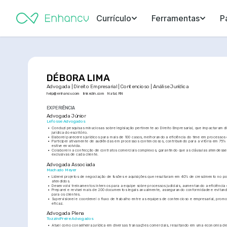
Currículo
Ferramentas
P
DÉBORA LIMA
Advogada | Direito Empresarial | Contencioso | Análise Jurídica
help@enhancv.com
linkedin.com
Natal, RN
EXPERIÊNCIA
Advogada Júnior
Lefosse Advogados
•
Conduzi pesquisas minuciosas sobre legislação pertinente ao Direito Empresarial, que impactaram di
jurídica do escritório.
•
Elaborei pareceres jurídicos para mais de 100 casos, melhorando a eficiência do time em processos 
•
Participei ativamente de audiências em processos contenciosos, contribuindo para a vitória em 75%
estive envolvida.
•
Colaborei na confecção de contratos comerciais complexos, garantindo que as cláusulas atendess
exclusivas de cada cliente.
Advogada Associada
Machado Meyer
•
Liderei projetos de negociação de fusões e aquisições que resultaram em 40% de crescimento no port
atendidos.
•
Desenvolvi treinamentos internos para a equipe sobre processos judiciais, aumentando a eficiência
•
Preparei e revisei mais de 200 documentos legais anualmente, assegurando conformidade e evitand
para os clientes.
•
Supervisionei e coordenei o fluxo de trabalho entre as equipes de contencioso e empresarial, prom
eficaz.
Advogada Plena
TozziniFreire Advogados
•
Atuei como conselheira jurídica em diversas transações comerciais, resultando em uma economia de