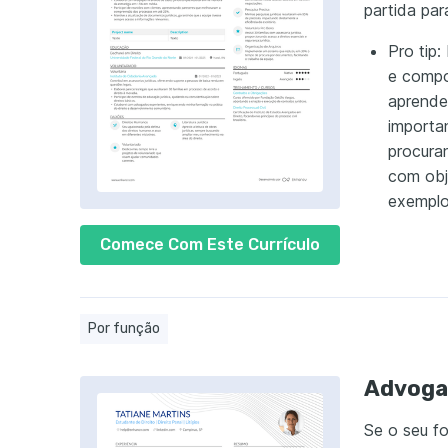
partida para
Pro tip:
e compo
aprender
importa
procura
com obj
exemplo
Comece Com Este Currículo
Por função
Advogad
Se o seu fo