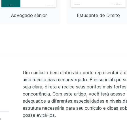
rojetos
Advogado sênior
Estudante de Direito
icos
icos complexos ao longo 
ações importantes.
s
liaram na atualização e 
formidade com 
ensina técnicas de 
ais, aumentando a taxa 
Um currículo bem elaborado pode representar a d
uma recusa para um advogado. É essencial que s
seja clara, direta e realce seus pontos mais fort
concorrência. Com este artigo, você terá acesso 
adequados a diferentes especialidades e níveis de
estrutura necessária para seu currículo e dicas s
possa evitá-los.