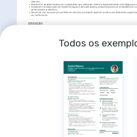
clientes.
•
Monitorei e analisei mudanças na legislação que afetavam clientes, implementando estratégias pro
•
Colaborei na elaboração de relatórios legais e apresentações, proporcionando um entendimento cla
jurídicas para a diretoria.
•
Gerenciei com sucesso um portfólio de clientes, prestando suporte contínuo em diferentes aspectos j
ao contencioso.
EDUCAÇÃO
Bacharel em Direito
Universidade de São Paulo (USP)
Mestre em Direito Empresarial
Todos os exemplo
Fundação Getulio Vargas (FGV)
PAIXÕES
Direito e Justiça Social
Literatura Jurídica
Tenho uma forte paixão por Justiça Social e busco usar meu 
Sou fascinada por literatura jurídic
conhecimento jurídico para promover mudanças positivas.
buscando entender os impactos de n
jurisprudência.
Negociações Comerciais
Aprecio se envolver em negociações comerciais, criando 
soluções jurídicas que beneficiem todas as partes 
envolvidas.
RESUMO
Com 7 anos de experiência em Direito Empresarial e Contencioso, destaco-me em elaboração de docum
representando clientes em processos judiciais e transações comerciais, além de ter assessorando gr
aquisições que resultaram em expressivas economias.
HABILIDADES