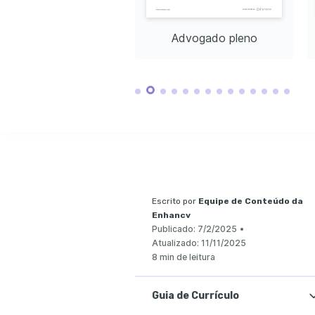
Direito Empresarial
Contencioso
Elaboração de Contratos
Análise Jurídica
Negociação
Gestão de P
CONQUISTAS CHAVE
Advogado recém-formado
Advogado pleno
Representação Eficiente em Contenciosos
Elaboração de Pareceres Juríd
Representou clientes em processos judiciais, alcançando 
Elaborou mais de 150 pareceres juríd
uma taxa de sucesso de 92% em casos de contencioso.
de 3 anos, contribuindo para negoci
Negociações de Fusões e Aquisições
Pesquisas Jurídicas Relevante
Assessorou na negociação e elaboração de 10 contratos de 
Conduziu pesquisas jurídicas que auxi
fusões e aquisições, resultando em um aumento de 30% no 
criação de políticas internas em con
valor de mercado dos clientes.
legislação vigente.
IDIOMAS
(
)
(
)
Português
Inglês
Nativo
Proficiente
TREINAMENTO / CURSOS
Direito Empresarial Avançado
Gestão de Contenciosos
Curso promovido pela FGV aprofundando estratégias 
Certificação oferecida pela OAB que 
jurídicas em negócios complexos e legislação específica do 
gestão eficiente em processos judici
setor.
de sucesso.
Escrito por
Equipe de Conteúdo da
Enhancv
Publicado:
7/2/2025
•
Atualizado:
11/11/2025
8 min de leitura
Guia de Currículo