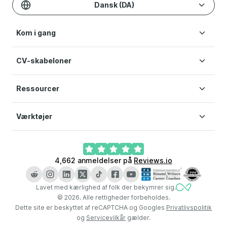
Dansk (DA)
Kom i gang
CV-skabeloner
Opret CV
Priser
Ressourcer
CV Skabeloner
Hjælp
Simpelt CV-skabelon
Servicevilkår
Værktøjer
Blog
Privatlivspolitik
Cookie præferencer
AI CV-generator
4,662
anmeldelser på
Reviews.io
Ansøgningsbrev generator
LinkedIn CV-generator
Lavet med kærlighed af folk der bekymrer sig.
CV Checker
©
2026
.
Alle rettigheder forbeholdes.
Dette site er beskyttet af reCAPTCHA og Googles
Privatlivspolitik
og
Servicevilkår
gælder.