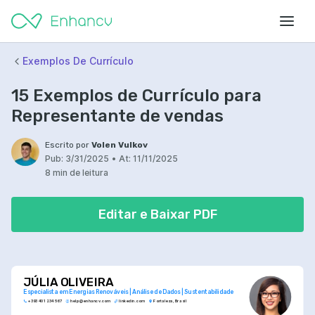
Exemplos De Currículo
15 Exemplos de Currículo para
Representante de vendas
Escrito por
Volen Vulkov
Pub:
3/31/2025
•
At:
11/11/2025
8 min de leitura
Editar e Baixar PDF
JÚLIA OLIVEIRA
Especialista em Energias Renováveis | Análise de Dados | Sustentabilidade
+393 401 234 567
help@enhancv.com
linkedin.com
Fortaleza, Brasil