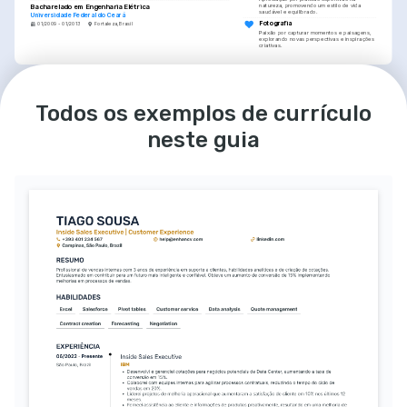
Bacharelado em Engenharia Elétrica
natureza, promovendo um estilo de vida 
saudável e equilibrado.
Universidade Federal do Ceará
Fotografia
01/2009 - 01/2013
Fortaleza, Brasil
Paixão por capturar momentos e paisagens, 
explorando novas perspectivas e inspirações 
criativas.
IDIOMAS
Português
Inglês
Nativo
Proficiente
Todos os exemplos de currículo
neste guia