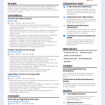
RESUMO
CONQUISTAS CHAVE
Profissional com mais de 8 anos em energias renováveis, especialista em 
Projeto Solar de Grande Escala
análise de dados e otimização. Contribuí para aumentar a eficiência de 
Gerenciei um projeto de geração solar que 
projetos solares em 25%. Entusiasta de tecnologias sustentáveis e inovação 
aumentou a capacidade energética em 25%, 
em geração de energia.
colaborando com uma equipe de engenheiros 
especializados.
EXPERIÊNCIA
Redução de Custos Operacionais
Gerente de Projetos Solares
Implementei práticas de análise de eficiência 
Neoenergia
que resultaram em uma redução de 15% nos 
custos operacionais anuais.
01/2020 - 09/2023
Fortaleza, Brasil
•
Liderei a implementação de projetos solares que aumentaram a 
Implementação de Práticas 
capacidade de geração em 30%, agilizando processos e reduzindo custos 
Sustentáveis
operacionais em 15%.
Introduzi práticas sustentáveis que reduziram 
•
Supervisionei uma equipe de 15 engenheiros, atingindo consistentemente 
o desperdício em 40%, contribuindo para um 
metas de projeto antes do prazo e com um aumento de satisfação do 
ambiente mais limpo e eficiente.
cliente em 20%.
•
Implantei novas práticas de sustentabilidade que reduziram o desperdício 
Treinamento e Desenvolvimento de 
em 40%, contribuindo para os objetivos ambientais da empresa.
Equipe
•
Coordenei a integração de novos sistemas de software de análise, 
Desenvolvi programas de treinamento em 
resultando na redução do tempo de análise de dados em 25%.
novas tecnologias solares, aumentando a 
•
Gestionei o orçamento do projeto de R$10 milhões com otimizações que 
eficiência coletiva e potencial técnico da 
aumentaram o retorno sobre o investimento em 12%.
equipe em 35%.
•
Desenvolvi e implementei um programa de treinamento, aumentando a 
proficiência da equipe em novas tecnologias em 35%.
HABILIDADES
Analista de Sistemas de Energia
Enel Green Power
Gestão de projetos
Análise de dados
07/2016 - 12/2019
Fortaleza, Brasil
Sistemas fotovoltaicos
•
Realizei análises detalhadas de sistemas fotovoltaicos, identificando áreas 
de melhoria que elevaram a eficiência energética em 18%.
Energia renovável
Sustentabilidade
•
Contribuí para um projeto inovador de integração de energia solar com 
baterias, resultando em um aumento de 22% na autonomia.
AutoCAD
•
Colaborei com equipes multilaterais para implementar projetos piloto que 
foram adotados como benchmarks dentro da empresa.
COURSES
•
Desenvolvi modelos preditivos que otimizaram a manutenção preventiva, 
reduzindo falhas em equipamentos em 15%.
Curso Avançado de Sistemas 
•
Apresentei seminários sobre tendências de energia renovável, 
Fotovoltaicos
aumentando o engajamento interno e expertise no setor.
Curso oferecido pela Solar Energy International 
Especialista Técnico em Energia Solar
focado em design e manutenção de sistemas 
EDP Renováveis
solares.
03/2013 - 06/2016
Fortaleza, Brasil
Certificação em Análise de Dados para 
•
Monitorei instalações solares, garantindo taxas de eficiência superiores a 
Energia
95%, conforme normas e regulamentos.
Certificação conferida pelo Coursera em parceria 
•
Participei da otimização do design de instalação, que aumentou a produção 
com a Duke University, discutindo análise de dados 
de energia em 12%, mantendo os custos estáveis.
no setor energético.
•
Desenvolvi relatórios técnicos detalhados para clientes que melhoraram o 
entendimento dos projetos e suas vantagens.
•
Implementei soluções de hardware que prolongaram a vida útil dos 
PAIXÕES
equipamentos solares em 20%.
Tecnologia Sustentável
EDUCAÇÃO
Interesse por tecnologias que promovem a 
sustentabilidade e reduzem impactos 
Mestrado em Engenharia de Energia
ambientais negativos.
Universidade de São Paulo
Esportes ao Ar Livre
01/2015 - 01/2017
São Paulo, Brasil
Apreciação por práticas esportivas na 