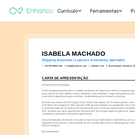
Currículo
Ferramentas
P
ISABELA MACHADO
Shipping Associate | Logistics & Inventory Specialist
+55 (19) 93456-7281
help@enhancv.com
linkedin.com
Rua Exemplo, Fortaleza, CE,
CARTA DE APRESENTAÇÃO
Prezado(a) Hiring Manager,
Tenho acompanhado de perto o trabalho da [Nome da Empresa] e admiro o impacto signif
está criando no setor logístico. Estou motivada a me candidatar à vaga de Especialista em L
onde minha experiência pode contribuir diretamente para a missão da empresa.
Durante meu tempo na DHL Supply Chain, liderei uma equipe de 12 colaboradores, onde
a eficiência de entrega em 15% e garantir 97% de pontualidade nas expedições. Essa conqu
à implementação de um sistema de rastreamento para remessas, melhorando a visibilida
20%. Acredito que essas experiências demonstram minha capacidade em gerenciar operaçõ
complexas e promover otimizações significativas.
Estou interessada em discutir como posso trazer essas habilidades e experiências para a
Agradeço sinceramente a oportunidade de ser considerada e estou à disposição para uma
melhor momento.
Atenciosamente,