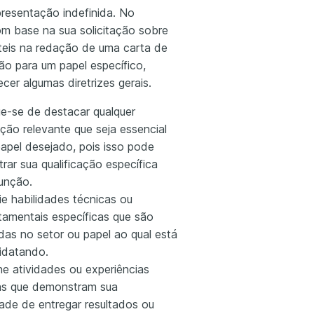
presentação indefinida. No
om base na sua solicitação sobre
teis na redação de uma carta de
ão para um papel específico,
cer algumas diretrizes gerais.
ue-se de destacar qualquer
ação relevante que seja essencial
papel desejado, pois isso pode
ar sua qualificação específica
função.
ie habilidades técnicas ou
amentais específicas que são
das no setor ou papel ao qual está
idatando.
e atividades ou experiências
s que demonstram sua
ade de entregar resultados ou