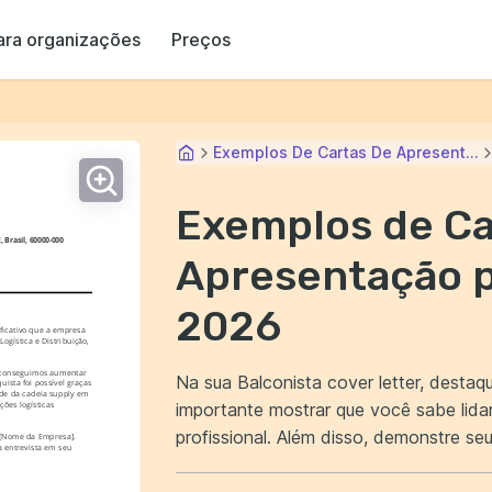
ara organizações
Preços
Exemplos De Cartas De Apresent...
Exemplos de Ca
 Brasil, 60000-000
Apresentação p
2026
icativo que a empresa 
ogística e Distribuição, 
 conseguimos aumentar 
Na sua Balconista cover letter, desta
ista foi possível graças 
de da cadeia supply em 
importante mostrar que você sabe lida
es logísticas 
profissional. Além disso, demonstre seu conhecimento em organização de estoque e
 [Nome da Empresa]. 
 entrevista em seu 
manejo de caixa. Isso mostrará ao em