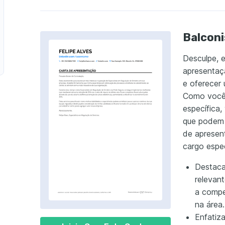
Balconi
Desculpe, e
apresentaçã
e oferecer
Como você 
específica,
que podem 
de apresen
cargo espec
Destacar
relevant
a compe
na área.
Enfatiza