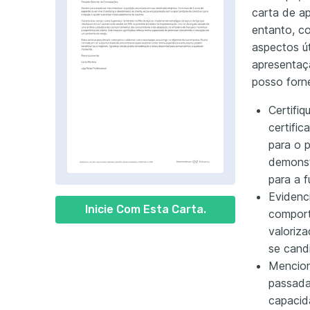
carta de a
entanto, c
aspectos ú
apresentaç
posso forne
Certifiq
certific
para o 
demonstr
para a 
Evidenc
Inicie Com Esta Carta.
comport
valoriza
se cand
Mencion
passada
capacid