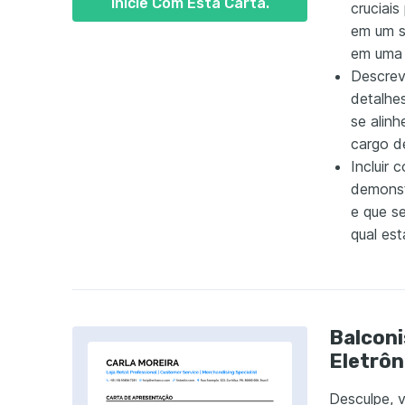
Inicie Com Esta Carta.
cruciais
em um s
em uma 
Descrev
detalhe
se alin
cargo d
Incluir 
demonst
e que s
qual es
Balconi
Eletrôn
Desculpe, v