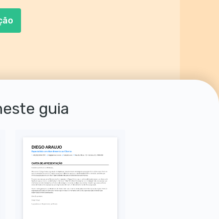
 dia do trabalho.
ção
neste guia