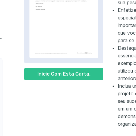
sua pes
Enfatize
especial
importa
que voc
e Material de Construção
para se
Destaqu
essenci
exemplo
utilizou
Inicie Com Esta Carta.
anterior
Inclua 
projeto 
seu suce
em um c
demonst
organiz