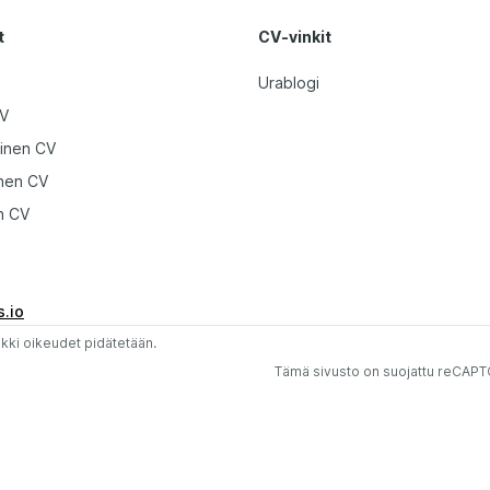
t
CV-vinkit
Urablogi
CV
ainen CV
inen CV
n CV
.io
ikki oikeudet pidätetään.
Tämä sivusto on suojattu reCAPT