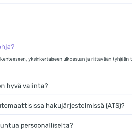
ohja?
kenteeseen, yksinkertaiseen ulkoasuun ja riittävään tyhjään ti
on hyvä valinta?
utomaattisissa hakujärjestelmissä (ATS)?
 tuntua persoonalliselta?