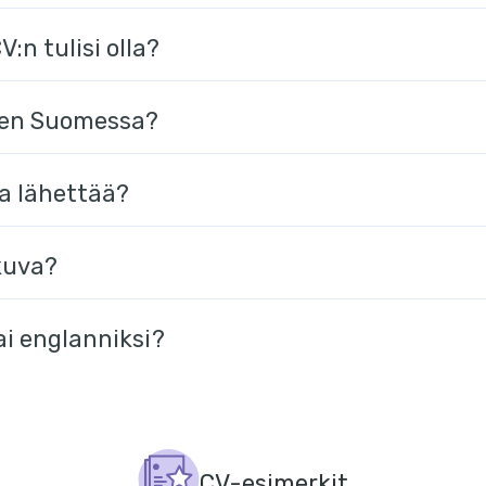
:n tulisi olla?
nen Suomessa?
a lähettää?
kuva?
ai englanniksi?
CV-esimerkit