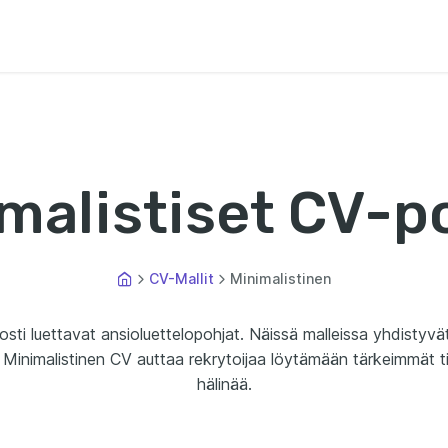
malistiset CV-p
CV-Mallit
Minimalistinen
lposti luettavat ansioluettelopohjat. Näissä malleissa yhdistyv
a. Minimalistinen CV auttaa rekrytoijaa löytämään tärkeimmät t
hälinää.