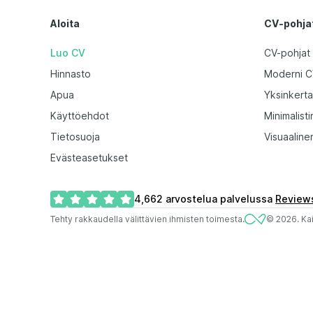
Aloita
CV-pohja
Luo CV
CV-pohjat
Hinnasto
Moderni 
Apua
Yksinkert
Käyttöehdot
Minimalist
Tietosuoja
Visuaaline
Evästeasetukset
4,662
arvostelua palvelussa
Reviews
Tehty rakkaudella välittävien ihmisten toimesta.
©
2026
.
Ka