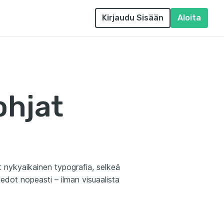
Kirjaudu Sisään
Aloita
ohjat
ät nykyaikainen typografia, selkeä
iedot nopeasti – ilman visuaalista