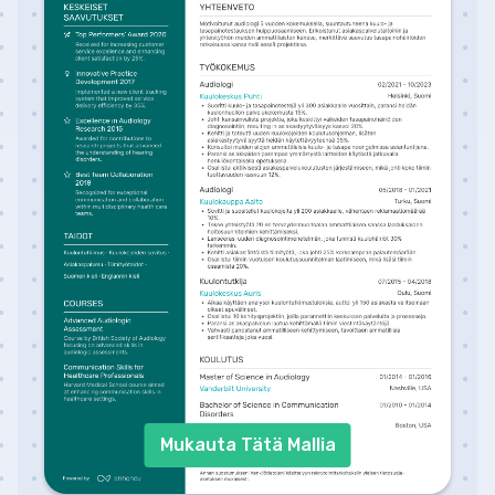
Mukauta Tätä Mallia