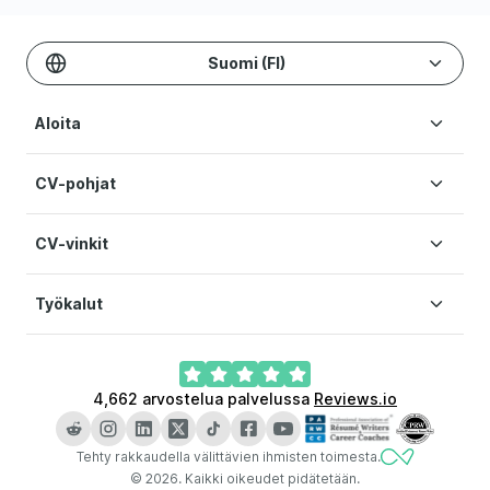
Suomi (FI)
Aloita
CV-pohjat
Luo CV
Hinnasto
CV-vinkit
CV-pohjat
Apua
Moderni CV
Käyttöehdot
Työkalut
Urablogi
Yksinkertainen CV
Tietosuoja
Minimalistinen CV
Evästeasetukset
Hakemuskirjeen luoja
Visuaalinen CV
4,662
arvostelua palvelussa
Reviews.io
AI CV-rakentaja
LinkedIn CV-rakentaja
Tehty rakkaudella välittävien ihmisten toimesta.
CV tarkistaja
©
2026
.
Kaikki oikeudet pidätetään.