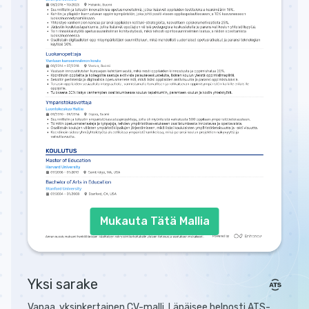
Mukauta Tätä Mallia
Yksi sarake
Vapaa, yksinkertainen CV-malli. Läpäisee helposti ATS-