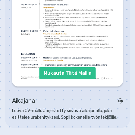
Mukauta Tätä Mallia
Aikajana
Luova CV-malli. Järjestetty siististi aikajanalla, joka
esittelee urakehityksesi. Sopii kokeneille työntekijöille.