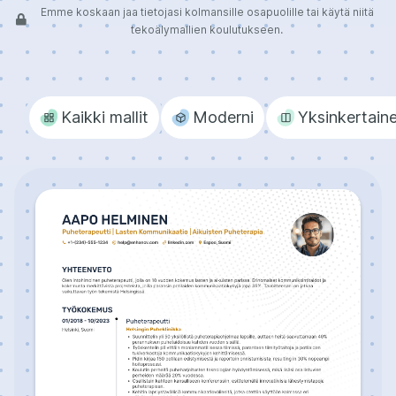
Emme koskaan jaa tietojasi kolmansille osapuolille tai käytä niitä
tekoälymallien koulutukseen.
Kaikki mallit
Moderni
Yksinkertain