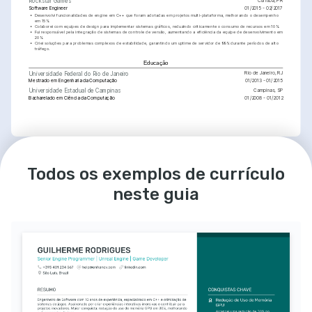
Curitiba, PR
Rockstar Games
Software Engineer
01/2015 - 02/2017
•
Desenvolvi funcionalidades de engine em C++ que foram adotadas em projetos multi-plataforma, melhorando o desempenho 
em 15%.
•
Colaborei com equipes de design para implementar sistemas gráficos, reduzindo criticamente o consumo de recursos em 10%.
•
Fui responsável pela integração de sistemas de controle de versão, aumentando a eficiência da equipe de desenvolvimento em 
20%.
•
Criei soluções para problemas complexos de estabilidade, garantindo um uptime de servidor de 99% durante períodos de alto 
tráfego.
Educação
Rio de Janeiro, RJ
Universidade Federal do Rio de Janeiro
Mestrado em Engenharia da Computação
01/2013 - 01/2015
Campinas, SP
Universidade Estadual de Campinas
Bacharelado em Ciência da Computação
01/2008 - 01/2012
Conquistas Chave
Otimização de Fluxo de Trabalho
Redução de Custos Operacionais
Melhoria de Estabilidade do 
Todos os exemplos de currículo
Sistema
Implementei ferramentas que 
Colaboração interdepartamental 
aumentaram a eficiência em 30%, 
resultando em uma economia de 
Desenvolvi soluções críticas que 
contribuindo para o lançamento de 
20% nos custos operacionais 
garantiram um aumento de 40% na 
prazos-chave de forma eficiente.
através de otimizações de 
neste guia
estabilidade do sistema, 
hardware.
melhorando assim a experiência do 
usuário.
Paixões
Desenvolvimento de Jogos
Tecnologia da Informação
Fotografia Digital
Interessado em criar experiências 
Paixão por explorar novas 
Apreciação pela arte e a técnica 
interativas e envolventes que 
tecnologias que podem levar a 
por trás da captura digital de 
deixam uma marca duradoura nos 
inovação dentro do campo de 
imagens impactantes e evocativas.
jogadores.
tecnologia da informação.
Idiomas
Português
Inglês
Nativo
Proficiente
Courses
Curso Avançado em C++
Instituto de Tecnologia da Informação - Especializado em técnicas avançadas de programação em 
C++ para aplicações robustas.
Certificação em DevOps
Alura - Certificação focada em práticas e ferramentas DevOps para otimização de fluxo de trabalho 
e integração contínua.