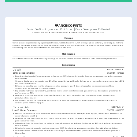
FRANCISCO PINTO
Senior DevOps Programmer | C++ Expert | Game Development Enthusiast
+393 401 234 567
help@enhancv.com
linkedin.com
São Gonçalo, RJ, Brasil
Resumo
Com 7 anos de experiência em programação DevOps, habilidades em C++, C#, e integração de sistemas, contribuí para melhorar 
os fluxos de trabalho em tecnologia de desenvolvimentos de jogos, focando em otimizar processamentos e garantir estabilidade. 
Gerando impacto ao inovar constantemente com soluções eficientes.
Habilidades
C++
C#
Script Shell
Perforce
Git
Unreal Engine
Design de Software
Telemetria
Desenvolvimento Multi-plataforma
Inglês Fluente
Experiência
Rio de Janeiro, RJ
Ubisoft
Senior DevOps Engineer
05/2020 - 10/2023
•
Desenhei e implementei ferramentas que reduziram em 30% o tempo de iteração dos desenvolvedores, tornando o processo 
mais eficiente.
•
Colaborei diretamente com equipes de QA e Build para otimizar a utilização de hardware, resultando em uma economia de 20% 
nos custos operacionais.
•
Liderando a estratégia de ramificação para projetos, assegurei que 95% das integrações ocorressem sem conflitos, 
aumentando a estabilidade do desenvolvimento.
•
Implementei melhorias na telemetria, permitindo monitoramento em tempo real, que aumentou a detecção de problemas de 
performance em 40%.
•
Desenvolvi scripts de automação que diminuíram em 50% o tempo necessário para processos de build, aumentando a 
produtividade da equipe.
•
Administrei o sistema de controle de versão com Git e Perforce, preservando a integridade das versões e facilitando a 
colaboração de múltiplas equipes.
São Paulo, SP
Electronic Arts
Lead Software Developer
03/2017 - 04/2020
•
Introduzi um sistema de script em C# que melhorou significativamente a interação entre equipes, aumentando a eficiência de 
desenvolvimento em 35%.
•
Gerenciei um time multidisciplinar em projetos de integração de rede, otimizando a conectividade e reduzindo latências em 25% 
para os usuários finais.
•
Apliquei princípios de engenharia de software que melhoraram a estabilidade do sistema em 40%, auxiliando em lançamentos 
mais confiáveis.
•
Liderei esforços de integração contínua, garantindo 100% de aderência aos prazos e padrões de qualidade da indústria.
•
Criei relatórios de telemetria que permitiram a visualização de métricas críticas, resultando em decisões estratégicas mais 
informadas.